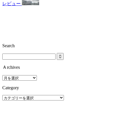
レビュー
Search
Ａrchives
Ａ
rchives
Category
Category