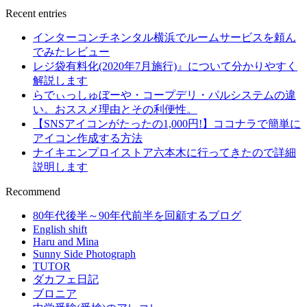
Recent entries
インターコンチネンタル横浜でルームサービスを頼ん
でみたレビュー
レジ袋有料化(2020年7月施行)』について分かりやすく
解説します
らでぃっしゅぼーや・コープデリ・パルシステムの違
い。おススメ理由とその利便性。
【SNSアイコンがたったの1,000円!】ココナラで簡単に
アイコン作成する方法
ナイキエンプロイストア六本木に行ってきたので詳細
説明します
Recommend
80年代後半～90年代前半を回顧するブログ
English shift
Haru and Mina
Sunny Side Photograph
TUTOR
ダカフェ日記
ブロニア