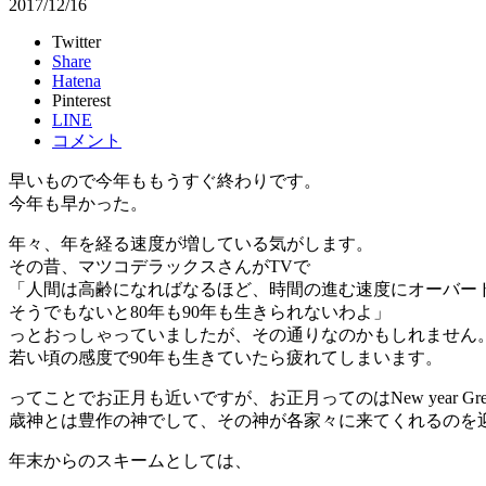
2017/12/16
Twitter
Share
Hatena
Pinterest
LINE
コメント
早いもので今年ももうすぐ終わりです。
今年も早かった。
年々、年を経る速度が増している気がします。
その昔、マツコデラックスさんがTVで
「人間は高齢になればなるほど、時間の進む速度にオーバー
そうでもないと80年も90年も生きられないわよ」
っとおっしゃっていましたが、その通りなのかもしれません
若い頃の感度で90年も生きていたら疲れてしまいます。
ってことでお正月も近いですが、お正月ってのはNew year 
歳神とは豊作の神でして、その神が各家々に来てくれるのを
年末からのスキームとしては、