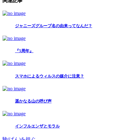
関連記事
ジャニーズグループ名の由来ってなんだ？
『5周年』
スマホによるウィルスの媒介に注意？
遥かなる山の呼び声
インフルエンザとモラル
験(げん)を担ぐ