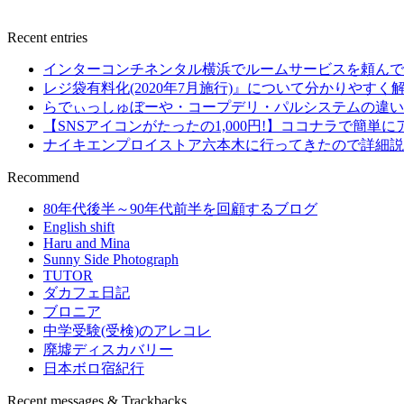
Recent entries
インターコンチネンタル横浜でルームサービスを頼んで
レジ袋有料化(2020年7月施行)』について分かりやすく
らでぃっしゅぼーや・コープデリ・パルシステムの違い
【SNSアイコンがたったの1,000円!】ココナラで簡単
ナイキエンプロイストア六本木に行ってきたので詳細説
Recommend
80年代後半～90年代前半を回顧するブログ
English shift
Haru and Mina
Sunny Side Photograph
TUTOR
ダカフェ日記
ブロニア
中学受験(受検)のアレコレ
廃墟ディスカバリー
日本ボロ宿紀行
Recent messages & Trackbacks