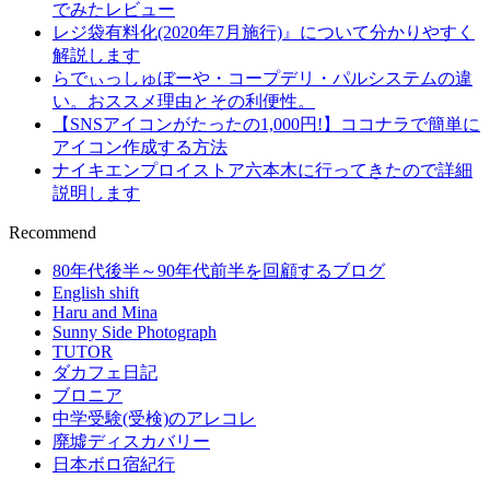
でみたレビュー
レジ袋有料化(2020年7月施行)』について分かりやすく
解説します
らでぃっしゅぼーや・コープデリ・パルシステムの違
い。おススメ理由とその利便性。
【SNSアイコンがたったの1,000円!】ココナラで簡単に
アイコン作成する方法
ナイキエンプロイストア六本木に行ってきたので詳細
説明します
Recommend
80年代後半～90年代前半を回顧するブログ
English shift
Haru and Mina
Sunny Side Photograph
TUTOR
ダカフェ日記
ブロニア
中学受験(受検)のアレコレ
廃墟ディスカバリー
日本ボロ宿紀行