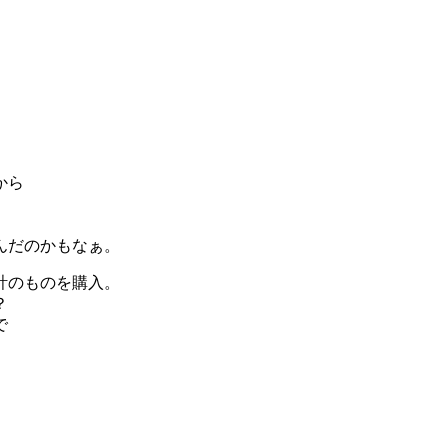
から
んだのかもなぁ。
計のものを購入。
？
で
。