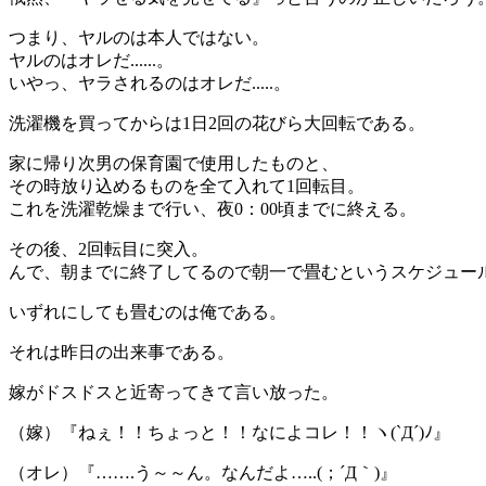
つまり、ヤルのは本人ではない。
ヤルのはオレだ......。
いやっ、ヤラされるのはオレだ.....。
洗濯機を買ってからは1日2回の花びら大回転である。
家に帰り次男の保育園で使用したものと、
その時放り込めるものを全て入れて1回転目。
これを洗濯乾燥まで行い、夜0：00頃までに終える。
その後、2回転目に突入。
んで、朝までに終了してるので朝一で畳むというスケジュー
いずれにしても畳むのは俺である。
それは昨日の出来事である。
嫁がドスドスと近寄ってきて言い放った。
（嫁）『ねぇ！！ちょっと！！なによコレ！！ヽ(`Д´)ﾉ』
（オレ）『…….う～～ん。なんだよ…..(；´Д｀)』