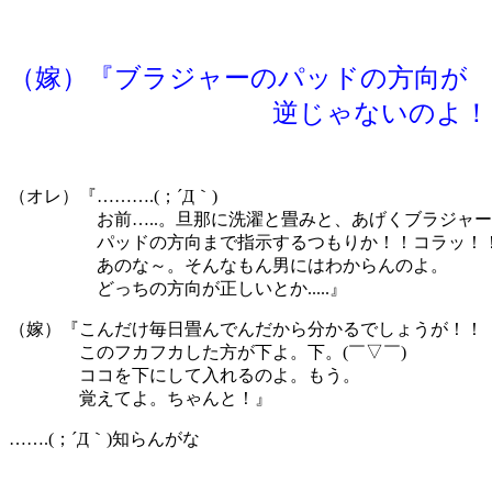
（嫁）『ブラジャーのパッドの方向が
逆じゃないのよ！！ヽ(`Д
（オレ）『……….(；´Д｀)
お前…..。旦那に洗濯と畳みと、あげくブラジャー
パッドの方向まで指示するつもりか！！コラッ！！ヽ(`
あのな～。そんなもん男にはわからんのよ。
どっちの方向が正しいとか.....』
（嫁）『こんだけ毎日畳んでんだから分かるでしょうが！！
このフカフカした方が下よ。下。(￣▽￣)
ココを下にして入れるのよ。もう。
覚えてよ。ちゃんと！』
…….(；´Д｀)知らんがな