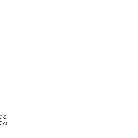
けど
てね。