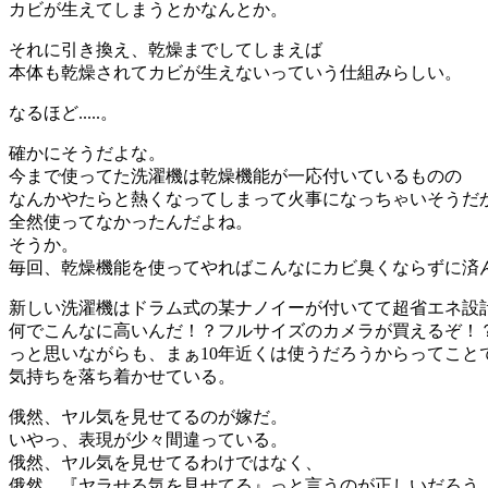
カビが生えてしまうとかなんとか。
それに引き換え、乾燥までしてしまえば
本体も乾燥されてカビが生えないっていう仕組みらしい。
なるほど.....。
確かにそうだよな。
今まで使ってた洗濯機は乾燥機能が一応付いているものの
なんかやたらと熱くなってしまって火事になっちゃいそうだ
全然使ってなかったんだよね。
そうか。
毎回、乾燥機能を使ってやればこんなにカビ臭くならずに済
新しい洗濯機はドラム式の某ナノイーが付いてて超省エネ設
何でこんなに高いんだ！？フルサイズのカメラが買えるぞ！
っと思いながらも、まぁ10年近くは使うだろうからってこと
気持ちを落ち着かせている。
俄然、ヤル気を見せてるのが嫁だ。
いやっ、表現が少々間違っている。
俄然、ヤル気を見せてるわけではなく、
俄然、『ヤラせる気を見せてる』っと言うのが正しいだろう