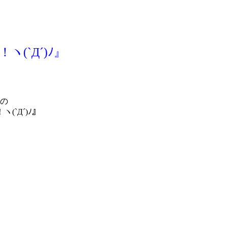
´)ﾉ』
の
Д´)ﾉ』