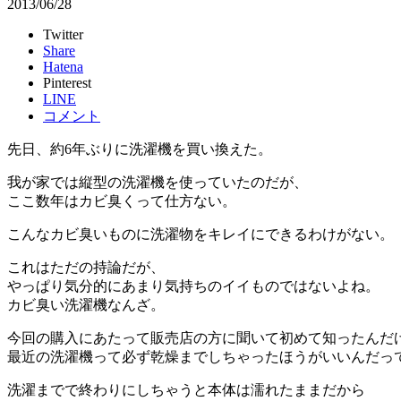
2013/06/28
Twitter
Share
Hatena
Pinterest
LINE
コメント
先日、約6年ぶりに洗濯機を買い換えた。
我が家では縦型の洗濯機を使っていたのだが、
ここ数年はカビ臭くって仕方ない。
こんなカビ臭いものに洗濯物をキレイにできるわけがない。
これはただの持論だが、
やっぱり気分的にあまり気持ちのイイものではないよね。
カビ臭い洗濯機なんざ。
今回の購入にあたって販売店の方に聞いて初めて知ったんだ
最近の洗濯機って必ず乾燥までしちゃったほうがいいんだっ
洗濯までで終わりにしちゃうと本体は濡れたままだから