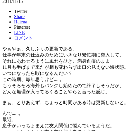
2011/11/15
Twitter
Share
Hatena
Pinterest
LINE
コメント
やぁやぁ、久しぶりの更新である。
仕事が年末の仕込みのためにいきなり繁忙期に突入して、
それにあわせるように風邪をひき、満身創痍のまま
11月も半ばまで来たが相も変わらず出口の見えない海状態。
いつになったら暇になるんだい？
この時期、毎年思うけど.....。
もうそろそろ海外もパンクし始めたので終了しそうだが、
どんな無理が入ってるくることやらと言った感じ。
まぁ、とりあえず、ちょっと時間がある時は更新しないと。
んで......。
最近、
息子がいっちょまえに友人関係に悩んでいるようだ。