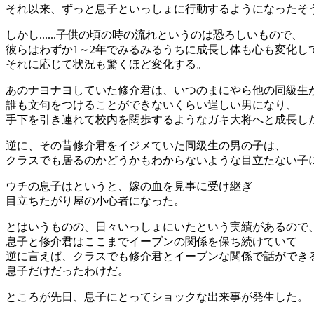
それ以来、ずっと息子といっしょに行動するようになったそ
しかし......子供の頃の時の流れというのは恐ろしいもので、
彼らはわずか1～2年でみるみるうちに成長し体も心も変化し
それに応じて状況も驚くほど変化する。
あのナヨナヨしていた修介君は、いつのまにやら他の同級生
誰も文句をつけることができないくらい逞しい男になり、
手下を引き連れて校内を闊歩するようなガキ大将へと成長し
逆に、その昔修介君をイジメていた同級生の男の子は、
クラスでも居るのかどうかもわからないような目立たない子
ウチの息子はというと、嫁の血を見事に受け継ぎ
目立ちたがり屋の小心者になった。
とはいうものの、日々いっしょにいたという実績があるので
息子と修介君はここまでイーブンの関係を保ち続けていて
逆に言えば、クラスでも修介君とイーブンな関係で話ができ
息子だけだったわけだ。
ところが先日、息子にとってショックな出来事が発生した。