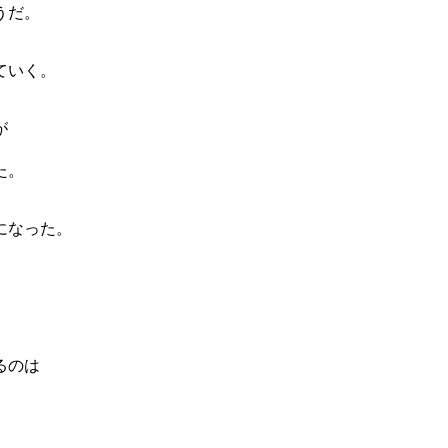
うだ。
ていく。
が
た。
になった。
、
るのは