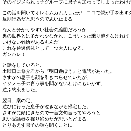
そのイジメられっ子グループに息子も加わってしまったわけ
この話を聞いてオレもムカムカしたが、ココで親が手を出す
反則行為だと思うので思い止まる。
なんと分かりやすい社会の縮図だろうか.......。
男の世界とは多かれ少なかれ、こういった乗り越えなければ
いけない難所があるもんだ。
これを通過儀礼として一つ大人になる。
ガンバレ！
と話をしていると、
土曜日に修介君から『明日遊ぼう』と電話があった。
さすがの息子も顔を引きつらせていたが、
イジメっ子の言う事を聞かないわけにもいかず、
遊ぶ約束をした。
翌日、案の定、
遊びに行った息子が泣きながら帰宅した。
さすがに頭にきたので一言文句言ってやろうと
思い受話器を握り締めたが思いとどまる。
とりあえず息子の話を聞くことに。