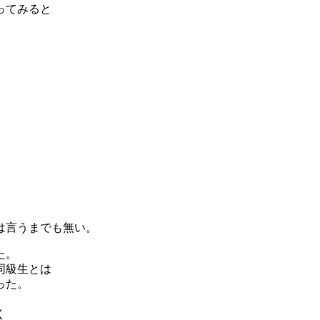
ってみると
は言うまでも無い。
た。
同級生とは
った。
く