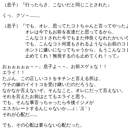
（息子）『行ったらさ、こないだと同じことされた』
くっ、クソ～.......。
（息子）『でも、オレ、思ってたコトちゃんと言ってやった
オレは今でもお前を友達だと思ってるから、
こんなコトされた今でもまた仲良くなれたかいいな
でも、こんなコト何度もされるようならお前のコ
ホントに嫌いになってちゃうから、もうこんなコト
止めてくれ！無視するのも止めてくれ！って』
おぉぉぉぉぉ～～。息子よ～～。お前スゲェな！！
エライ！！
たぶん、この正しいコトをキチンと言える所は、
ウチの嫁のイイトコを受け継いだのだろうな。
なかなか言えないぞ。そんなこと。オレにだって言えない。
それを言えたお前はとてもエライと思う。
でも、そんな事言っちゃったら今後イジメが
エスカレートするんじゃないか......(；´Д｀)
それが心配だ.....。
でも、その心配は要らない心配だった。