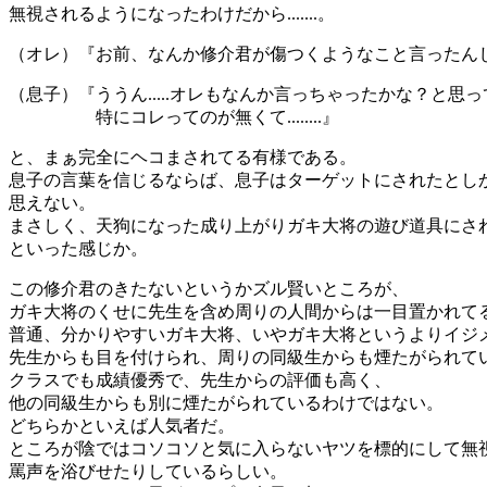
無視されるようになったわけだから.......。
（オレ）『お前、なんか修介君が傷つくようなこと言ったん
（息子）『ううん.....オレもなんか言っちゃったかな？と思
特にコレってのが無くて........』
と、まぁ完全にヘコまされてる有様である。
息子の言葉を信じるならば、息子はターゲットにされたとし
思えない。
まさしく、天狗になった成り上がりガキ大将の遊び道具にさ
といった感じか。
この修介君のきたないというかズル賢いところが、
ガキ大将のくせに先生を含め周りの人間からは一目置かれて
普通、分かりやすいガキ大将、いやガキ大将というよりイジ
先生からも目を付けられ、周りの同級生からも煙たがられて
クラスでも成績優秀で、先生からの評価も高く、
他の同級生からも別に煙たがられているわけではない。
どちらかといえば人気者だ。
ところが陰ではコソコソと気に入らないヤツを標的にして無
罵声を浴びせたりしているらしい。