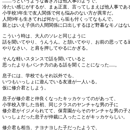
........っというような書き方は他人事のようで、
冷たい感じがするが、まぁ正直、言ってしまえば他人事であ
小学校3年生で友人関係で何も悩みのない方が異常だ。
人間9年も生きてれば何かしら垢も付くってなもんで。
親とはいえ子供の人間関係に口出しするほど野暮なモノはな
こういう時は、大人のソレと同じように
話を聞いてやり、うんうん。と頷いてやり、お前の思ってる
やりなさい。と肩を押してやるにかぎる。
そんな軽いスタンスで話を聞いていると
思ったよりもパンチ力のある話を聞くことになった.....。
息子には、学校でもそれ以外でも、
いつもいっしょに遊んでいる友達が一人いる。
仮に修介君としよう。
息子が修介君と仲良くなったキッカケッてのがあって、
小学校入学した当初、同じクラスのヤンチャな男の子に
修介君がイジメられてて、保育園からそのヤンチャな男の子
いっしょだった息子が仲裁に入ったことがキッカケらしい。
修介君も相当、ナヨナヨした子だったようで、