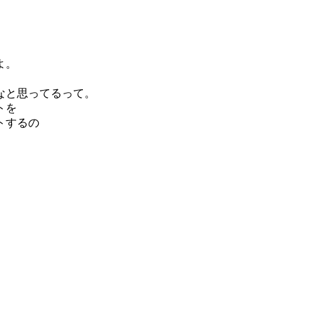
よ。
と思ってるって。
トを
するの