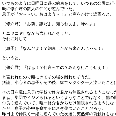
いつものように日曜日に遊ぶ約束をして、いつもの公園に行
既に修介君の数人の仲間が遊んでいた。
息子が『お～～い。おはよう～！』と声をかけて近寄ると、
（修介君）『お前、誰だよ。知らねぇよ。帰れよ』
とニヤニヤしながら言われたそうだ。
それに対して、
（息子）『なんだよ！？約束したから来たんじゃん！』
というと、
（修介君）『はぁ！？何言っての？みんな行こうぜぇ！』
と言われたので頭にきてその場を離れたそうだ。
無論、小心者の息子がその後、家でシクシク一人泣いたこと
その日を境に息子は学校で修介君から無視されるようになっ
まぁ、集団でイジメられるというようなことではなく、他の
仲良く遊んでいて、唯一修介君からだけ無視されるようにな
ただ、息子の心中を察するにさぞ傷ついたことだろう。
昨日まで仲良く一緒に遊んでいた友達に突然何の前触れもな