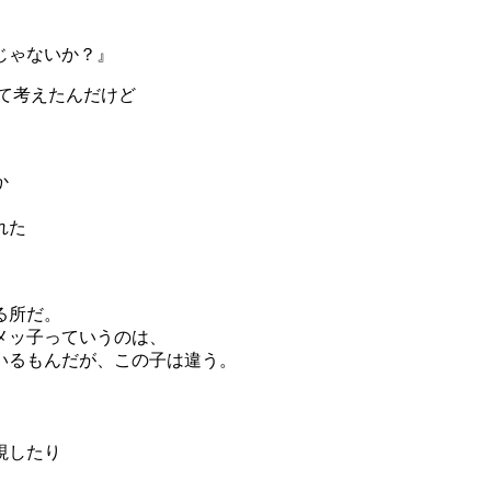
じゃないか？』
って考えたんだけど
か
れた
る所だ。
メッ子っていうのは、
いるもんだが、この子は違う。
視したり