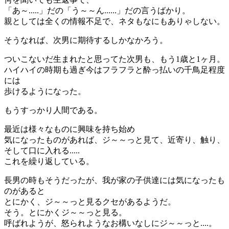
「あ～.....」だの「う～～ん......」だの言うばかり。
親としては全くの情報不足で、ネタもなにもありゃしない。
そうなれば、次男に期待するしかなかろう。
ついこないだ生まれたと思ってた次男も、もう1歳と1ヶ月。
ハイハイの時期も過ぎ今はフラフラと酔っ払いの千鳥足程度
には
歩けるようになった。
もうすっかり人間である。
最近は様々なものに興味を持ち始め
気になったものがあれば、ジ～～っと見て、近寄り、触り、
そして口に入れる.....
これを繰り返している。
長男の時もそうだったが、我が家の子供達には気になったも
のがあると
とにかく、ジ～～っと見るクセがあるようだ。
そう。とにかくジ～～っと見る。
呼ばれようが、怒られようなお構いなしにジ～～っと....。