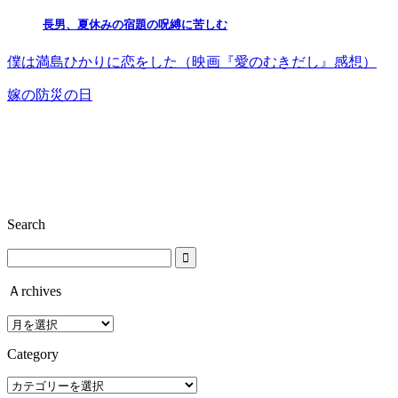
長男、夏休みの宿題の呪縛に苦しむ
僕は満島ひかりに恋をした（映画『愛のむきだし』感想）
嫁の防災の日
Search
Ａrchives
Ａ
rchives
Category
Category