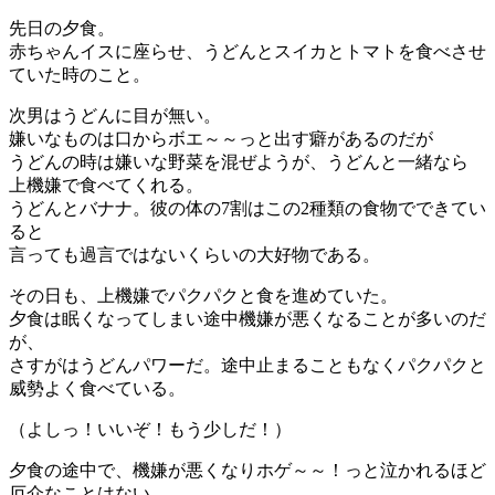
先日の夕食。
赤ちゃんイスに座らせ、うどんとスイカとトマトを食べさせ
ていた時のこと。
次男はうどんに目が無い。
嫌いなものは口からボエ～～っと出す癖があるのだが
うどんの時は嫌いな野菜を混ぜようが、うどんと一緒なら
上機嫌で食べてくれる。
うどんとバナナ。彼の体の7割はこの2種類の食物でできてい
ると
言っても過言ではないくらいの大好物である。
その日も、上機嫌でパクパクと食を進めていた。
夕食は眠くなってしまい途中機嫌が悪くなることが多いのだ
が、
さすがはうどんパワーだ。途中止まることもなくパクパクと
威勢よく食べている。
（よしっ！いいぞ！もう少しだ！）
夕食の途中で、機嫌が悪くなりホゲ～～！っと泣かれるほど
厄介なことはない。