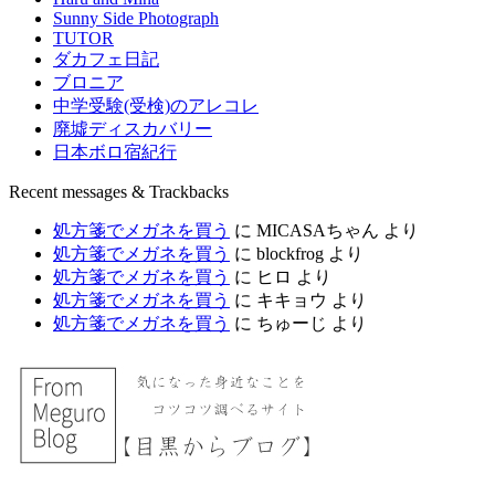
Sunny Side Photograph
TUTOR
ダカフェ日記
ブロニア
中学受験(受検)のアレコレ
廃墟ディスカバリー
日本ボロ宿紀行
Recent messages & Trackbacks
処方箋でメガネを買う
に
MICASAちゃん
より
処方箋でメガネを買う
に
blockfrog
より
処方箋でメガネを買う
に
ヒロ
より
処方箋でメガネを買う
に
キキョウ
より
処方箋でメガネを買う
に
ちゅーじ
より